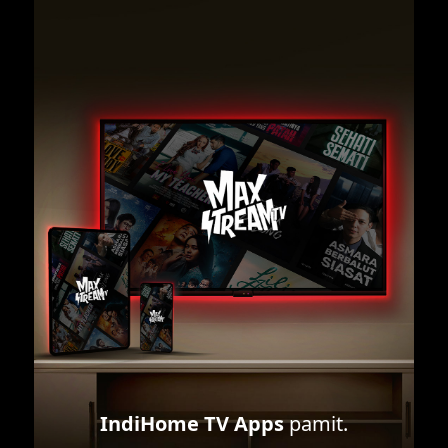
IndiHome TV Apps
pamit.