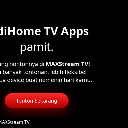
diHome TV Apps
pamit.
ang nontonnya di
MAXStream TV!
 banyak tontonan, lebih fleksibel
ua device buat nemenin hari kamu.
Tonton Sekarang
 MAXStream TV