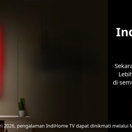
In
Sekar
Lebih
di sem
ari 2026, pengalaman IndiHome TV
dapat dinikmati melalui