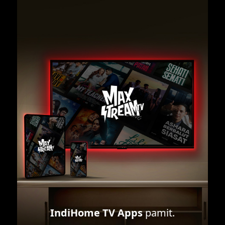
IndiHome TV Apps
pamit.