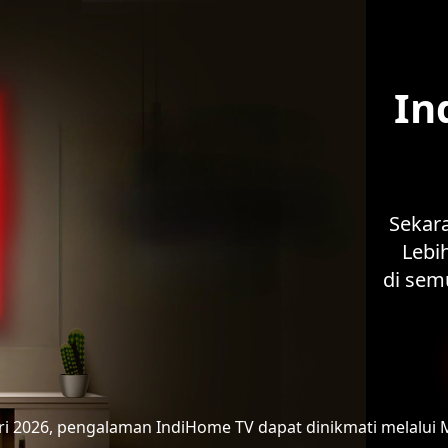
In
Sekar
Lebih
di sem
ari 2026, pengalaman IndiHome TV
dapat dinikmati melalui