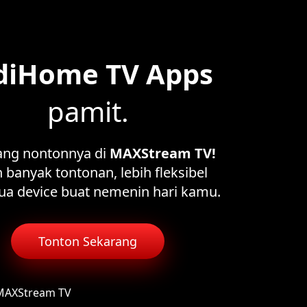
diHome TV Apps
pamit.
ang nontonnya di
MAXStream TV!
 banyak tontonan, lebih fleksibel
ua device buat nemenin hari kamu.
Tonton Sekarang
 MAXStream TV