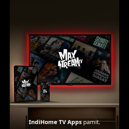
IndiHome TV Apps
pamit.