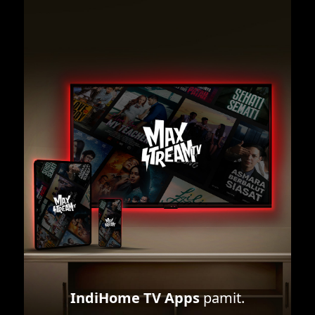
IndiHome TV Apps
pamit.