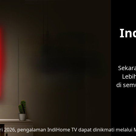
In
Sekar
Lebih
di sem
ari 2026, pengalaman IndiHome TV
dapat dinikmati melalui