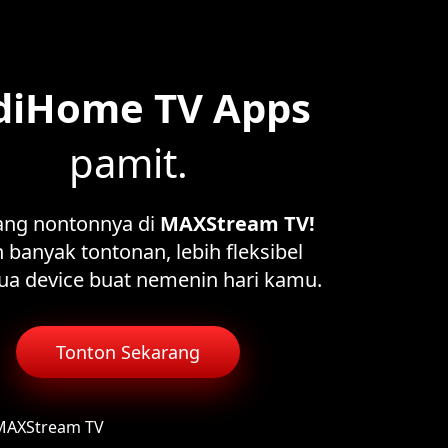
diHome TV Apps
pamit.
ang nontonnya di
MAXStream TV!
 banyak tontonan, lebih fleksibel
ua device buat nemenin hari kamu.
Tonton Sekarang
 MAXStream TV