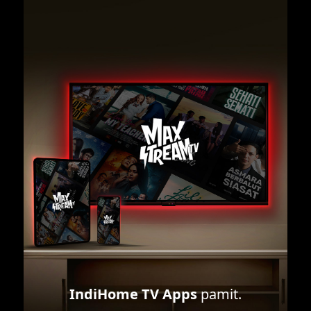
IndiHome TV Apps
pamit.