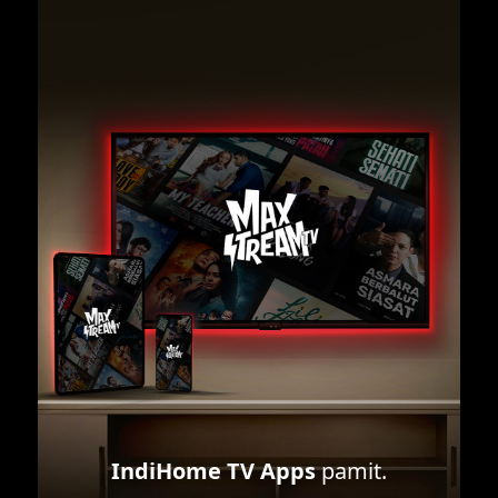
IndiHome TV Apps
pamit.