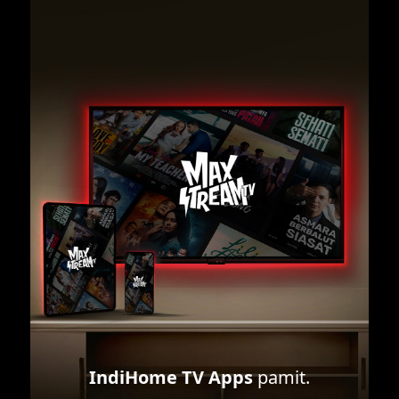
IndiHome TV Apps
pamit.