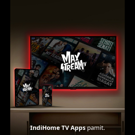
IndiHome TV Apps
pamit.