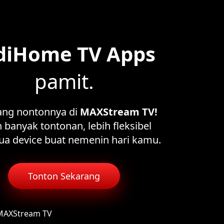
diHome TV Apps
pamit.
ang nontonnya di
MAXStream TV!
 banyak tontonan, lebih fleksibel
ua device buat nemenin hari kamu.
Tonton Sekarang
 MAXStream TV