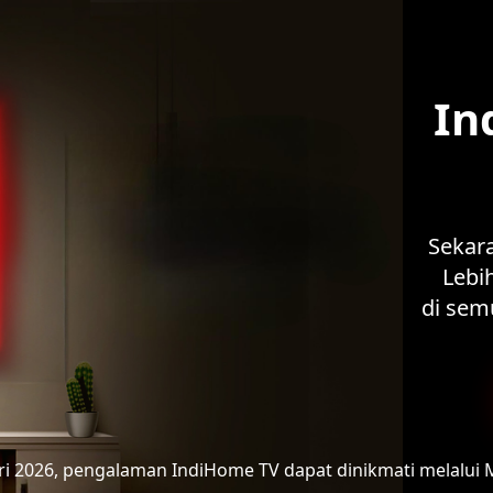
In
Sekar
Lebih
di sem
ari 2026, pengalaman IndiHome TV
dapat dinikmati melalui