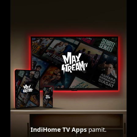
IndiHome TV Apps
pamit.