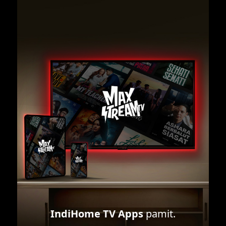
IndiHome TV Apps
pamit.