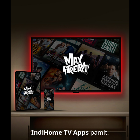
IndiHome TV Apps
pamit.