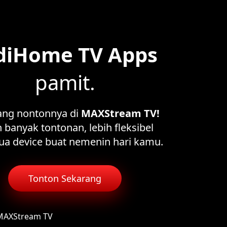
diHome TV Apps
pamit.
ang nontonnya di
MAXStream TV!
 banyak tontonan, lebih fleksibel
ua device buat nemenin hari kamu.
Tonton Sekarang
 MAXStream TV