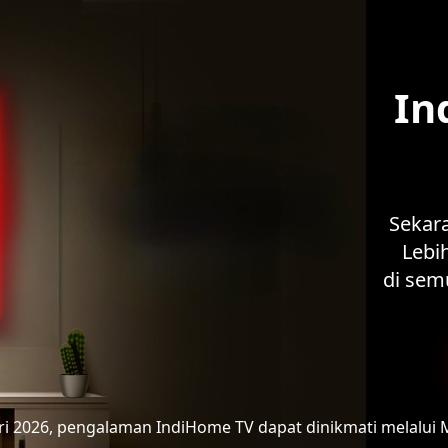
In
Sekar
Lebih
di sem
ari 2026, pengalaman IndiHome TV
dapat dinikmati melalui