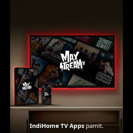
IndiHome TV Apps
pamit.