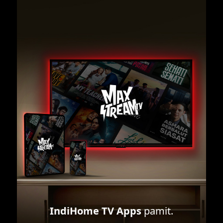
IndiHome TV Apps
pamit.