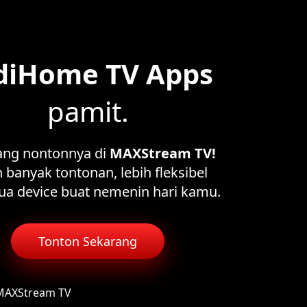
diHome TV Apps
pamit.
ang nontonnya di
MAXStream TV!
 banyak tontonan, lebih fleksibel
ua device buat nemenin hari kamu.
Tonton Sekarang
 MAXStream TV