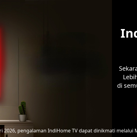
In
Sekar
Lebih
di sem
ari 2026, pengalaman IndiHome TV
dapat dinikmati melalui