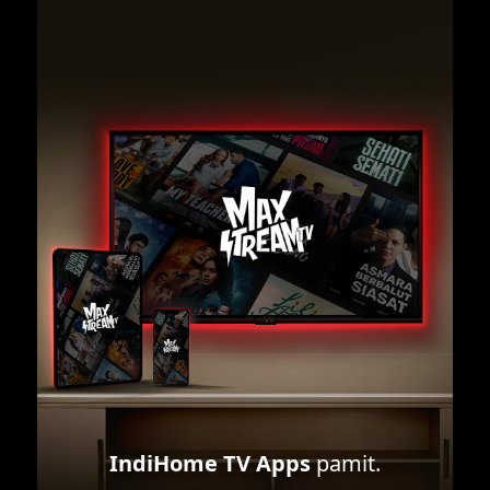
IndiHome TV Apps
pamit.