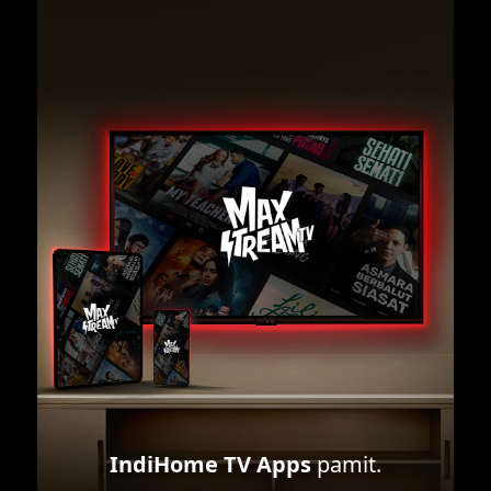
IndiHome TV Apps
pamit.