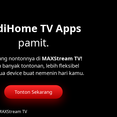
diHome TV Apps
pamit.
ang nontonnya di
MAXStream TV!
 banyak tontonan, lebih fleksibel
ua device buat nemenin hari kamu.
Tonton Sekarang
 MAXStream TV