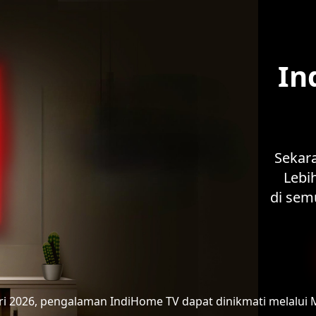
In
Sekar
Lebih
di sem
ari 2026, pengalaman IndiHome TV
dapat dinikmati melalui