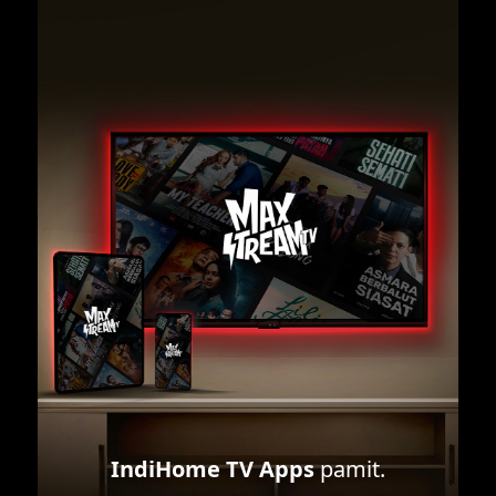
IndiHome TV Apps
pamit.