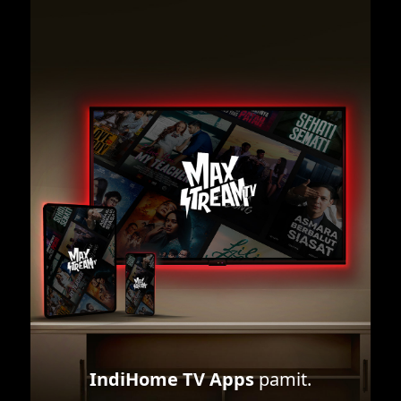
IndiHome TV Apps
pamit.