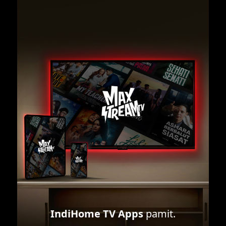
IndiHome TV Apps
pamit.