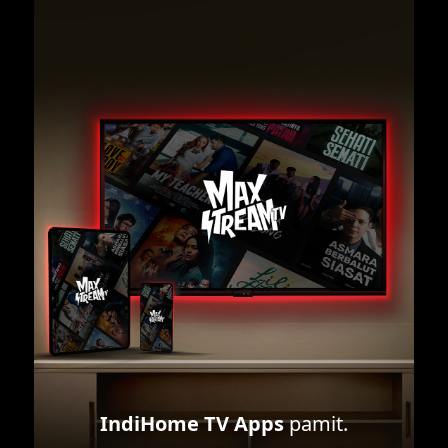
IndiHome TV Apps
pamit.