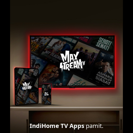
IndiHome TV Apps
pamit.