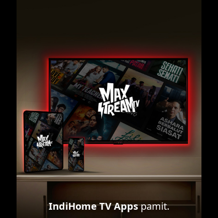
IndiHome TV Apps
pamit.