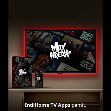
IndiHome TV Apps
pamit.