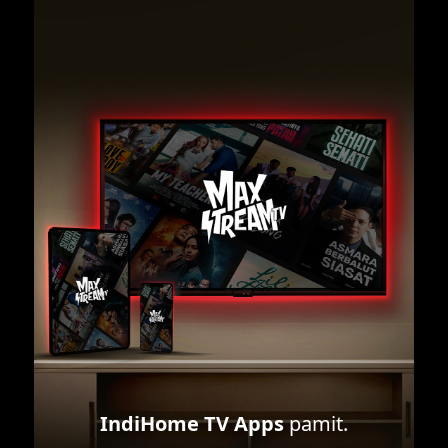
IndiHome TV Apps
pamit.