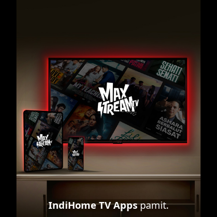
IndiHome TV Apps
pamit.