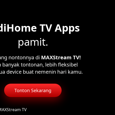
diHome TV Apps
pamit.
ang nontonnya di
MAXStream TV!
 banyak tontonan, lebih fleksibel
ua device buat nemenin hari kamu.
Tonton Sekarang
 MAXStream TV