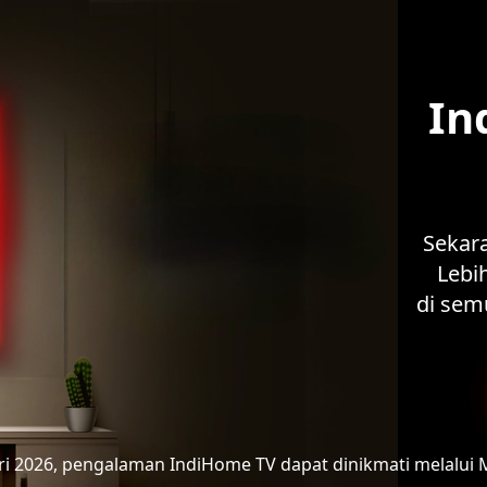
In
Sekar
Lebih
di sem
ari 2026, pengalaman IndiHome TV
dapat dinikmati melalui