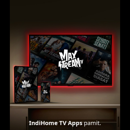
IndiHome TV Apps
pamit.