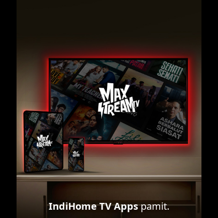
IndiHome TV Apps
pamit.