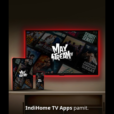
IndiHome TV Apps
pamit.