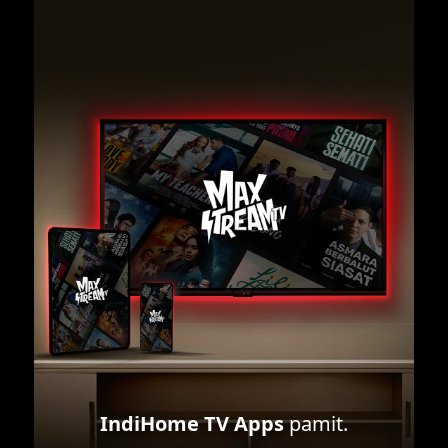
IndiHome TV Apps
pamit.