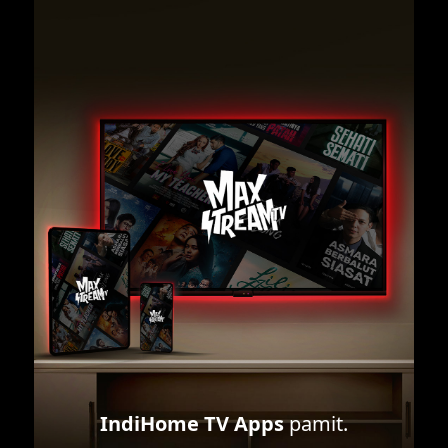
IndiHome TV Apps
pamit.