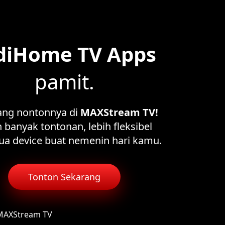
diHome TV Apps
pamit.
ang nontonnya di
MAXStream TV!
 banyak tontonan, lebih fleksibel
ua device buat nemenin hari kamu.
Tonton Sekarang
 MAXStream TV