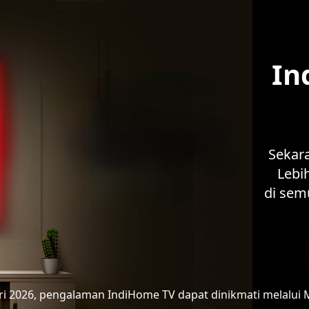
In
Sekar
Lebih
di sem
ari 2026, pengalaman IndiHome TV
dapat dinikmati melalui