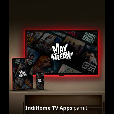
IndiHome TV Apps
pamit.