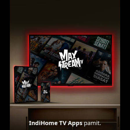
IndiHome TV Apps
pamit.