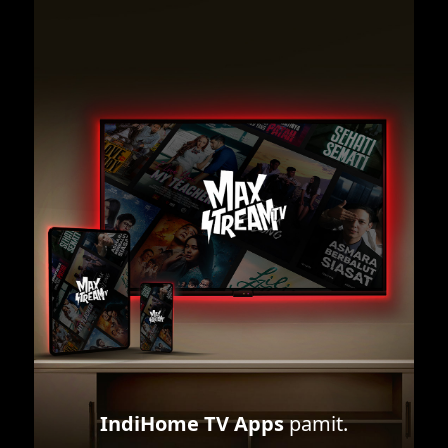
IndiHome TV Apps
pamit.