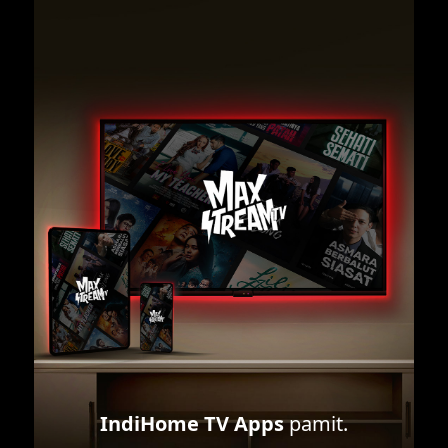
IndiHome TV Apps
pamit.