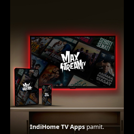
IndiHome TV Apps
pamit.