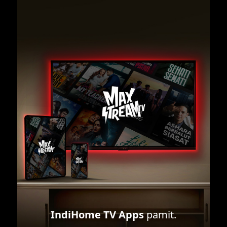
IndiHome TV Apps
pamit.