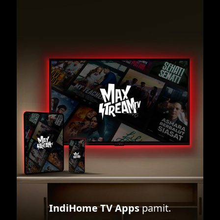
IndiHome TV Apps
pamit.