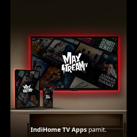
IndiHome TV Apps
pamit.