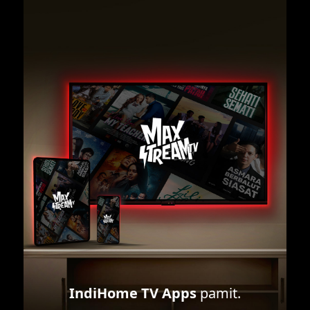
IndiHome TV Apps
pamit.