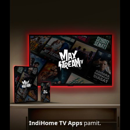
IndiHome TV Apps
pamit.