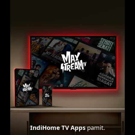
IndiHome TV Apps
pamit.