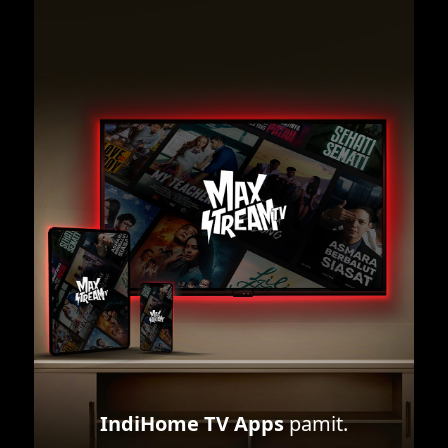
IndiHome TV Apps
pamit.